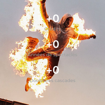
+
0
Crédits
+
0
Années de spectacles
+
0
Doublures cascades